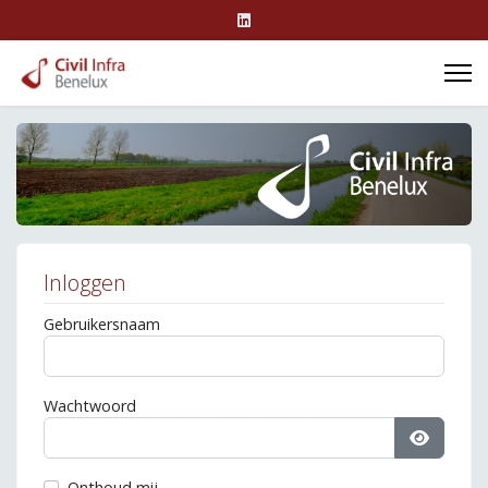
Inloggen
Gebruikersnaam
Wachtwoord
Toon wa
Onthoud mij