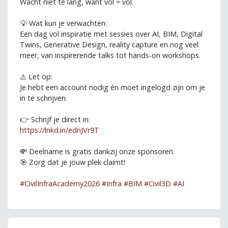
Wacht niet te lang, want vol = vol.
💡 Wat kun je verwachten:
Een dag vol inspiratie met sessies over AI, BIM, Digital
Twins, Generative Design, reality capture en nog veel
meer, van inspirerende talks tot hands-on workshops.
⚠️ Let op:
Je hebt een account nodig én moet ingelogd zijn om je
in te schrijven.
👉 Schrijf je direct in:
https://lnkd.in/ednJVr9T
💸 Deelname is gratis dankzij onze sponsoren.
🎯 Zorg dat je jouw plek claimt!
hashtag
hashtag
hashtag
hashtag
hashtag
#
CivilInfraAcademy2026
#
Infra
#
BIM
#
Civil3D
#
AI