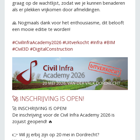
graag op de wachtlijst, zodat we je kunnen benaderen
als er plekken vrijkomen door afmeldingen.
🙏 Nogmaals dank voor het enthousiasme, dit belooft
een mooie editie te worden!
hashtag
hashtag
hashtag
hashtag
hashtag
#
CivilInfraAcademy2026
#
Uitverkocht
#
Infra
#
BIM
hashtag
#
Civil3D
#
DigitalConstruction
🚀 INSCHRIJVING IS OPEN!
🚀 INSCHRIJVING IS OPEN!
De inschrijving voor de Civil Infra Academy 2026 is
zojuist geopend! 🔥
👉 Wil jij erbij zijn op 20 mei in Dordrecht?