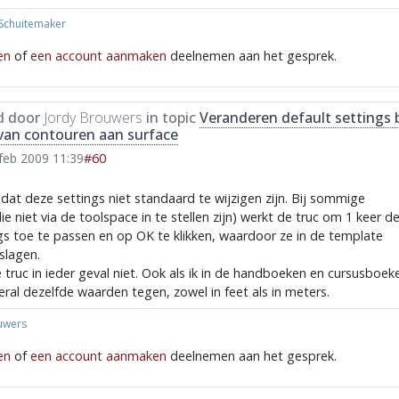
 Schuitemaker
en
of
een account aanmaken
deelnemen aan het gesprek.
d door
Jordy Brouwers
in topic
Veranderen default settings b
van contouren aan surface
feb 2009 11:39
#60
p dat deze settings niet standaard te wijzigen zijn. Bij sommige
die niet via de toolspace in te stellen zijn) werkt de truc om 1 keer d
s toe te passen en op OK te klikken, waardoor ze in de template
lagen.
e truc in ieder geval niet. Ook als ik in de handboeken en cursusboek
veral dezelfde waarden tegen, zowel in feet als in meters.
uwers
en
of
een account aanmaken
deelnemen aan het gesprek.