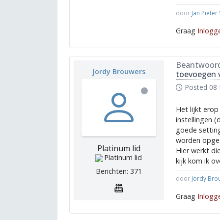
door
Jan Pieter
Graag
Inlogg
Beantwoor
Jordy Brouwers
toevoegen 
Posted
08 
Het lijkt ero
instellingen (
goede setting
worden opges
Platinum lid
Hier werkt di
kijk kom ik o
Berichten: 371
door
Jordy Bro
Graag
Inlogg