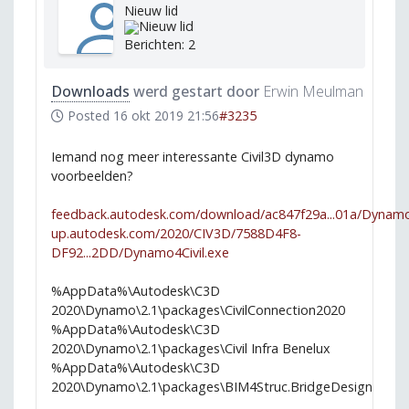
Nieuw lid
Berichten: 2
Downloads
werd gestart door
Erwin Meulman
Posted
16 okt 2019 21:56
#3235
Iemand nog meer interessante Civil3D dynamo
voorbeelden?
feedback.autodesk.com/download/ac847f29a...01a/Dynamo4
up.autodesk.com/2020/CIV3D/7588D4F8-
DF92...2DD/Dynamo4Civil.exe
%AppData%\Autodesk\C3D
2020\Dynamo\2.1\packages\CivilConnection2020
%AppData%\Autodesk\C3D
2020\Dynamo\2.1\packages\Civil Infra Benelux
%AppData%\Autodesk\C3D
2020\Dynamo\2.1\packages\BIM4Struc.BridgeDesign