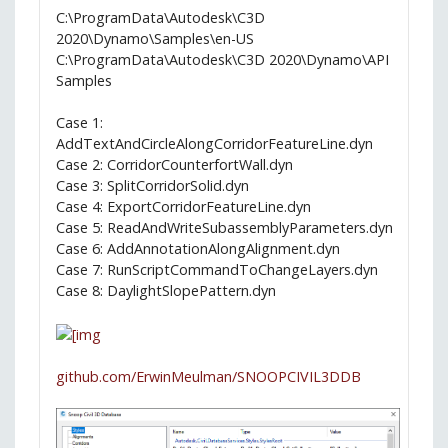
C:\ProgramData\Autodesk\C3D
2020\Dynamo\Samples\en-US
C:\ProgramData\Autodesk\C3D 2020\Dynamo\API
Samples
Case 1:
AddTextAndCircleAlongCorridorFeatureLine.dyn
Case 2: CorridorCounterfortWall.dyn
Case 3: SplitCorridorSolid.dyn
Case 4: ExportCorridorFeatureLine.dyn
Case 5: ReadAndWriteSubassemblyParameters.dyn
Case 6: AddAnnotationAlongAlignment.dyn
Case 7: RunScriptCommandToChangeLayers.dyn
Case 8: DaylightSlopePattern.dyn
github.com/ErwinMeulman/SNOOPCIVIL3DDB