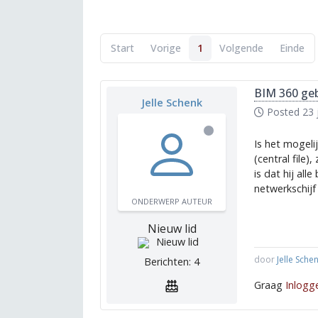
Start
Vorige
1
Volgende
Einde
BIM 360 geb
Jelle Schenk
Posted
23 
Is het mogeli
(central file
is dat hij all
netwerkschijf 
ONDERWERP AUTEUR
Nieuw lid
door
Jelle Sche
Berichten: 4
Graag
Inlogg